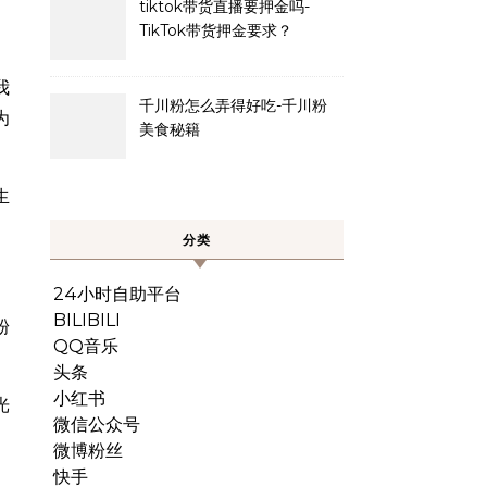
tiktok带货直播要押金吗-
TikTok带货押金要求？
我
千川粉怎么弄得好吃-千川粉
为
美食秘籍
生
分类
24小时自助平台
BILIBILI
粉
QQ音乐
头条
小红书
光
微信公众号
微博粉丝
快手