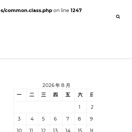
es/common.class.php
on line
1247
2026 年 8 月
一
二
三
四
五
六
日
1
2
3
4
5
6
7
8
9
10
11
12
13
14
15
16