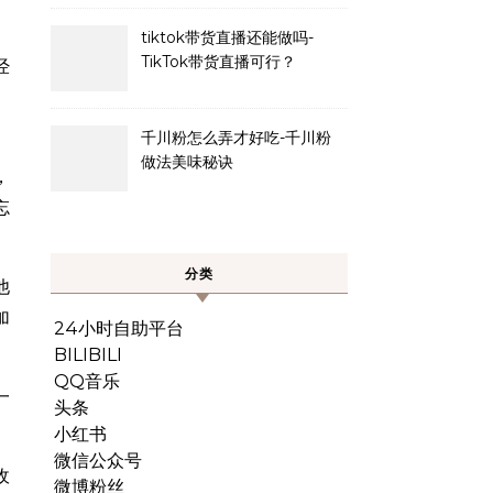
tiktok带货直播还能做吗-
TikTok带货直播可行？
经
。
千川粉怎么弄才好吃-千川粉
做法美味秘诀
，
忘
分类
他
加
24小时自助平台
BILIBILI
QQ音乐
一
头条
小红书
微信公众号
收
微博粉丝