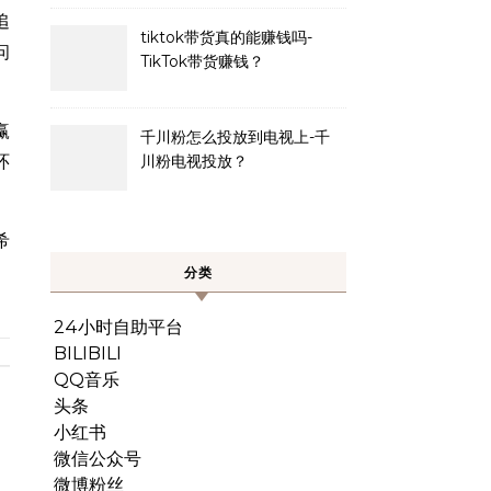
追
tiktok带货真的能赚钱吗-
问
TikTok带货赚钱？
赢
千川粉怎么投放到电视上-千
环
川粉电视投放？
希
分类
24小时自助平台
BILIBILI
QQ音乐
头条
小红书
微信公众号
微博粉丝