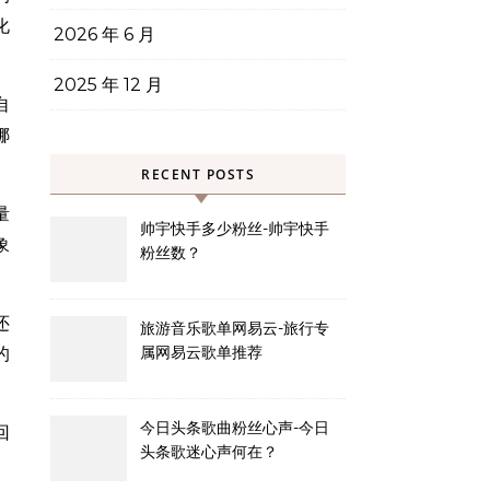
化
2026 年 6 月
2025 年 12 月
自
娜
RECENT POSTS
量
帅宇快手多少粉丝-帅宇快手
象
粉丝数？
还
旅游音乐歌单网易云-旅行专
属网易云歌单推荐
的
今日头条歌曲粉丝心声-今日
回
头条歌迷心声何在？