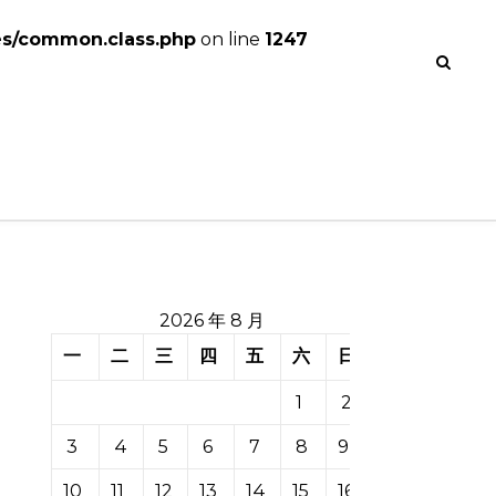
es/common.class.php
on line
1247
2026 年 8 月
一
二
三
四
五
六
日
1
2
3
4
5
6
7
8
9
10
11
12
13
14
15
16