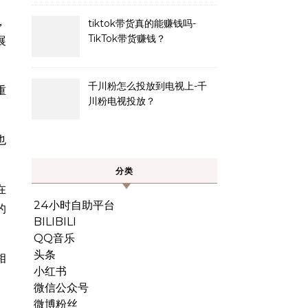
，
tiktok带货真的能赚钱吗-
TikTok带货赚钱？
展
千川粉怎么投放到电视上-千
重
川粉电视投放？
也
分类
在
24小时自助平台
的
BILIBILI
QQ音乐
头条
相
小红书
微信公众号
微博粉丝