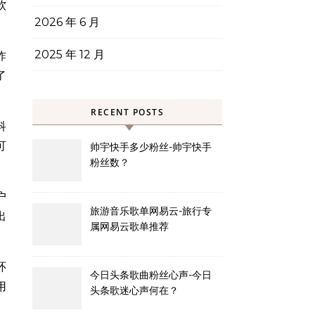
软
2026 年 6 月
2025 年 12 月
炸
了
RECENT POSTS
科
可
帅宇快手多少粉丝-帅宇快手
粉丝数？
户
旅游音乐歌单网易云-旅行专
出
属网易云歌单推荐
环
今日头条歌曲粉丝心声-今日
用
头条歌迷心声何在？