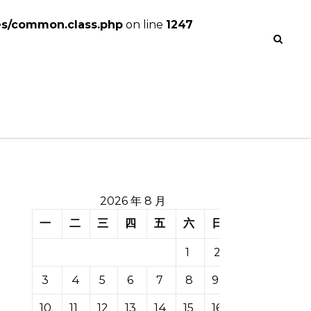
es/common.class.php
on line
1247
2026 年 8 月
一
二
三
四
五
六
日
1
2
3
4
5
6
7
8
9
10
11
12
13
14
15
16