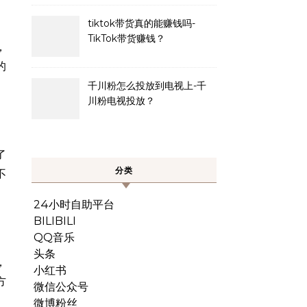
tiktok带货真的能赚钱吗-
TikTok带货赚钱？
，
的
千川粉怎么投放到电视上-千
川粉电视投放？
了
分类
不
24小时自助平台
BILIBILI
QQ音乐
头条
，
小红书
方
微信公众号
微博粉丝