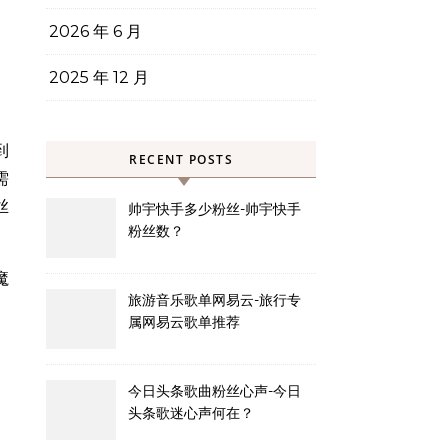
2026 年 6 月
2025 年 12 月
到
RECENT POSTS
需
丝
帅宇快手多少粉丝-帅宇快手
粉丝数？
魔
旅游音乐歌单网易云-旅行专
属网易云歌单推荐
今日头条歌曲粉丝心声-今日
头条歌迷心声何在？