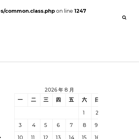
es/common.class.php
on line
1247
2026 年 8 月
一
二
三
四
五
六
日
1
2
3
4
5
6
7
8
9
10
11
12
13
14
15
16