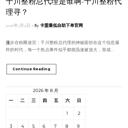
千川整粉总代理是谁啊-千川整粉代
理寻？
2026年7月9日
- By
卡盟最低自助下单官网
漫步在粉圈迷宫：千川整粉总代理的神秘面纱在这个信息爆
炸的时代，每一个热点事件似乎都能迅速被放大，形成…
Continue Reading
2026 年 8 月
一
二
三
四
五
六
日
1
2
3
4
5
6
7
8
9