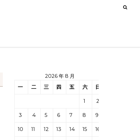
2026 年 8 月
一
二
三
四
五
六
日
1
2
3
4
5
6
7
8
9
10
11
12
13
14
15
16