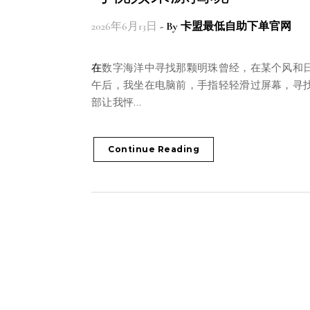
2026年6月13日
- By
卡盟最低自助下单官网
在数字海洋中寻找那颗明珠曾经，在某个风和日丽的
午后，我坐在电脑前，手指轻轻滑过屏幕，寻
部让我怦…
Continue Reading