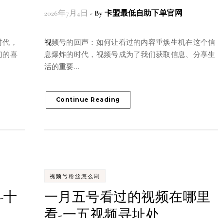
2026年7月4日
- By
卡盟最低自助下单官网
视频号的回声：如何让看过的内容重焕生机在这个信
们的喜
息爆炸的时代，视频号成为了我们获取信息、分享生
活的重要…
Continue Reading
视频号粉丝怎么刷
-十
一月五号看过的视频在哪里
看-一五视频寻址处