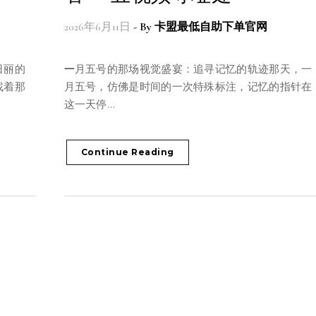
2026年6月11日
- By
卡盟最低自助下单官网
一月五号的那场视觉盛宴：追寻记忆的轨迹那天，一
找着那
月五号，仿佛是时间的一次特殊标注，记忆的指针在
这一天停…
Continue Reading