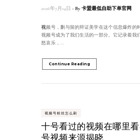
2026年7月14日
- By
卡盟最低自助下单官网
视频号，删与留的辩证美学在这个信息爆炸的时代，
视频号成为了我们生活的一部分。它记录着我
怒哀乐，…
Continue Reading
视频号粉丝怎么刷
十号看过的视频在哪里看
号视频来源揭晓