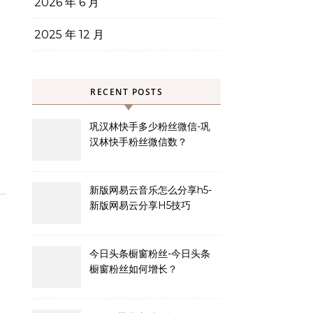
2026 年 6 月
2025 年 12 月
RECENT POSTS
巩汉林快手多少粉丝微信-巩
汉林快手粉丝微信数？
新版网易云音乐怎么分享h5-
新版网易云分享H5技巧
今日头条橱窗粉丝-今日头条
橱窗粉丝如何增长？