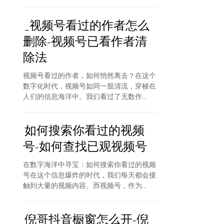
_视频号看过的作者怎么
删除-视频号已看作者清
除法
视频号看过的作者，如何悄然离去？在这个
数字化时代，视频号如同一股清流，穿梭在
人们的信息海洋中。我们看过了无数作...
如何搜索你看过的视频
号-如何查找已观视频号
在数字海洋中寻宝：如何搜索你看过的视频
号在这个信息爆炸的时代，我们每天都会接
触到大量的视频内容。而视频号，作为...
倪哥抖音橱窗怎么开-倪